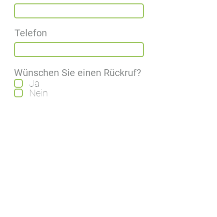
Telefon
Wünschen Sie einen Rückruf?
Ja
Nein
Ich interessiere mich für:
Spendenverwaltung
FiBu
DATEV Integration
RM / Adress- u.
Kontaktmanagement
Beitrags- /
Mitgliederverwaltung
autoCash / Verarbeitung
digitaler Auszüge