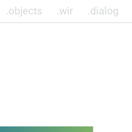
.objects
.wir
.dialog