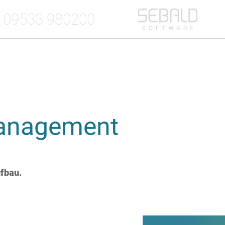
09533 980200
anagement
ufbau.