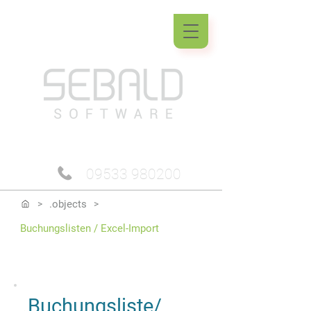
09533 980200
.objects
>
>
Buchungslisten / Excel-Import
.
Buchungsliste/