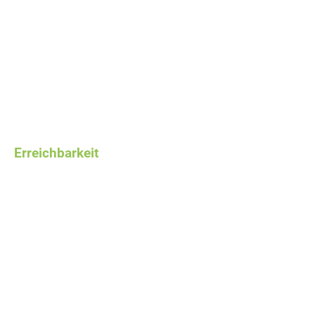
96250 Ebensfeld
+49 (0) 9533 980200
info@sebald-software.com
Erreichbarkeit
Mo - Do:
09-12 Uhr u. 13-16 Uhr
Fr:
09-12 Uhr